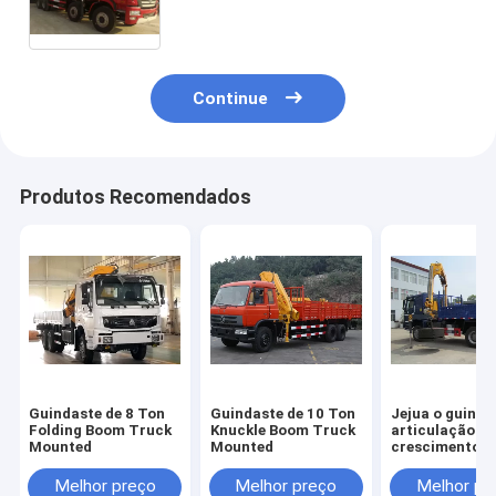
montado com boa qualidade
Continue
Produtos Recomendados
Guindaste de 8 Ton
Guindaste de 10 Ton
Jejua o guinda
Folding Boom Truck
Knuckle Boom Truck
articulação d
Mounted
Mounted
crescimento d
construção mó
cidade, SQ5ZK
Melhor preço
Melhor preço
Melhor pr