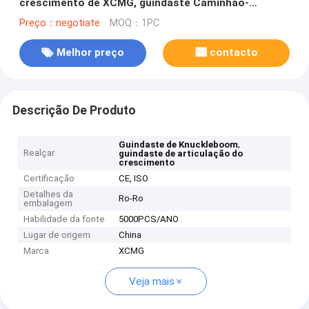
crescimento de XCMG, guindaste Caminhão-
montado com boa qualidade
Preço：negotiate
MOQ：1PC
Melhor preço
contacto
Descrição De Produto
,
Guindaste de Knuckleboom
Realçar
guindaste de articulação do
crescimento
Certificação
CE, ISO
Detalhes da
Ro-Ro
embalagem
Habilidade da fonte
5000PCS/ANO
Lugar de origem
China
Marca
XCMG
Veja mais